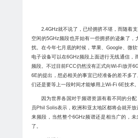
2.4GHz
就不说了，已经拥挤不堪，而随着支
空闲的
5GHz
频段也开始有一些拥挤的迹象了，
扰。在今年七月底的时候，苹果、
Google
、微软
电子设备可以在
6GHz
频段上面进行无线通信，
频段。不过目前
FCC
仍然没有正式向
Wi-Fi
放开
6
6E
的提出，想必相关的事宜已经准备的差不多了
们还是要等上一段时间才能够用上
Wi-Fi 6E
技术
因为世界各国对于频谱资源有着不同的分配
员
Phil Solis
表示，欧洲和亚太地区都将会就开放
来频段，当然整个
6GHz
频谱还是相当广的，未
了。