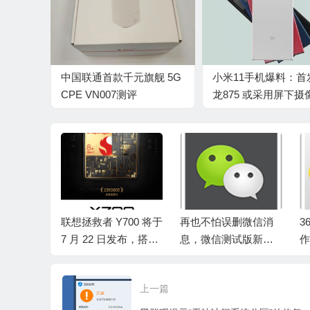
中国联通首款千元旗舰 5G
小米11手机爆料：首
CPE VN007测评
龙875 或采用屏下摄
术
AI的“智
联想拯救者 Y700 将于
再也不怕误删微信消
3
力”计
7 月 22 日发布，搭载
息，微信测试版新增
作
亿级的投
第一代高通骁龙 8+ 处
隐藏会话功能
U
上演
理器
视
上一篇