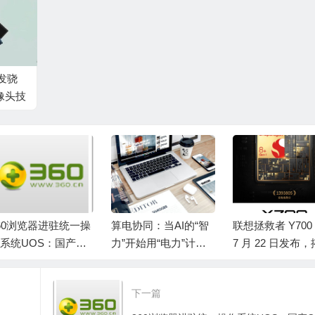
发骁
像头技
60浏览器进驻统一操
算电协同：当AI的“智
联想拯救者 Y700
系统UOS：国产CP
力”开始用“电力”计
7 月 22 日发布
首次播放1080p在线
价，一场万亿级的投
第一代高通骁龙 8
频
资革命正在上演
理器
下一篇