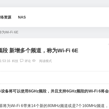
网络资源
NAS
Wi-Fi 6E
z频段 新增多个频道，称为Wi-Fi 6E
1:53:16
科技
评论
阅读模式
6
设备将可以使用
6GHz
频段，并且支持
6GHz
频段的
Wi-Fi 6
将会
源将为
Wi-Fi 6
带来
14
个新的
80MHz
频道或是
7
个
160MHz
频道，