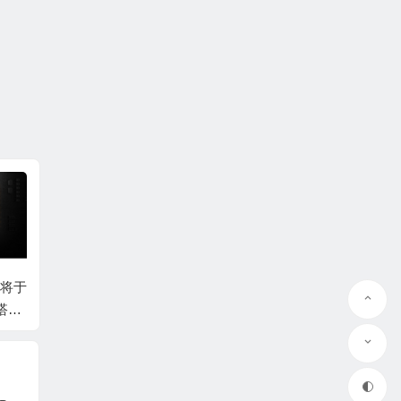
QQ在线咨询
 将于
再也不怕误删微信消
360浏览器进驻统一操
算电协
，搭载
息，微信测试版新增
作系统UOS：国产CP
力”开
微信
+ 处
隐藏会话功能
U首次播放1080p在线
价，一
视频
资革命