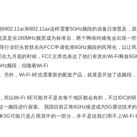
持
802.11ac
和
802.11ax
这样需要
5GHz
频段的设备日渐普及，原
尤其是在
160MHz
频宽成为标准后，两个网络间难免会出现一些
等行业巨头曾联名向
FCC
申请批准
6GHz
频段的民用化，以让民
而在九月底的时候，
FCC
主席也表达了他们有意向
Wi-Fi
释放
6G
GHz
频段，但随着
Wi-Fi
。另外，
Wi-Fi 6E
也需要新的配套产品，就算是开放了该频段，
。
，所以
Wi-Fi 6E
可能并不是在每个地区都会有的，不过
IDC
的研
这一频段进行探索。 我国目前正将
6GHz
推进成为
5G
通信技术的
来
5G
可能只是占用其中的一部分，并不是说我们用不上
Wi-Fi 