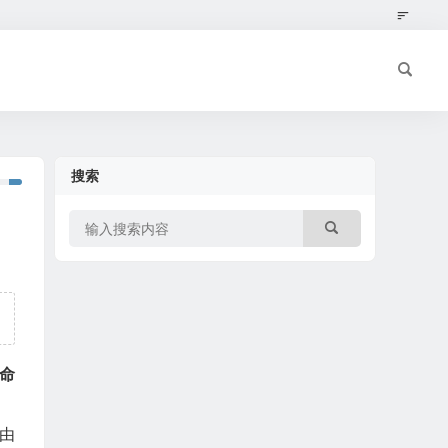
搜索
命
由