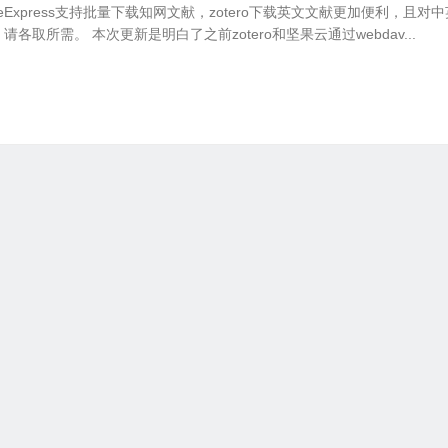
NoteExpress支持批量下载知网文献，zotero下载英文文献更加便利，且对
各取所需。 本次更新是明白了之前zotero和坚果云通过webdav...