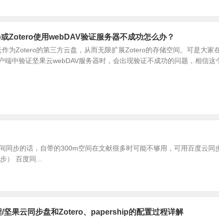
ship或Zotero使用webDAV验证服务器不成功怎么办？
为Zotero的第三方云盘，从而无限扩展Zotero的存储空间。可是大家
tero客户端中验证坚果云webDAV服务器时，会出现验证不成功的问题，相信这个.
台电脑之间同步的话，自带的300m空间在文献很多时可能不够用，可用百度云同
） 百度同...
用教程/坚果云同步盘和Zotero、papership的配置过程详解