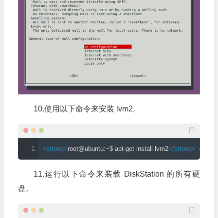
10.使用以下命令来安装 lvm2。
<strong>
root@ubuntu:~$ apt-get install lvm2
</strong>
（否则 
11.运行以下命令来装载 DiskStation 的所有硬
盘。