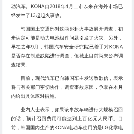
动汽车。
KONA
自
2018
年
4
月上市以来在海外市场已
经发生了
13
起起火事故。
韩国国土交通部对这两起起火事故展开调查，初
步认定可能是动力电池组件问题引发了火灾。另外，
早在去年
9
月，韩国汽车安全研究院已着手对
KONA
是否存在制造缺陷进行调查，但截止目前尚未公布调
查结果。
目前，现代汽车已向韩国车主发送致歉信，表示
将与有关部门密切协作，调查事故原因，争取在本月
内给出具体应对措施。
业内人士表示，如果该事故车辆进行大规模召回
的话，预计召回费用可能达到上百亿元人民币。目
前，韩国国内生产的
KONA
电动车使用的是
LG
化学电