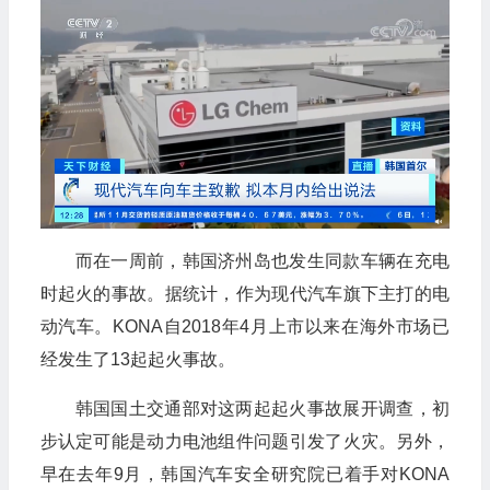
而在一周前，韩国济州岛也发生同款车辆在充电
时起火的事故。据统计，作为现代汽车旗下主打的电
动汽车。
KONA
自
2018
年
4
月上市以来在海外市场已
经发生了
13
起起火事故。
韩国国土交通部对这两起起火事故展开调查，初
步认定可能是动力电池组件问题引发了火灾。另外，
早在去年
9
月，韩国汽车安全研究院已着手对
KONA