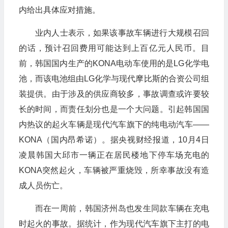
内给出具体应对措施。
业内人士表示，如果该事故车辆进行大规模召回
的话，预计召回费用可能达到上百亿元人民币。目
前，韩国国内生产的
KONA
电动车使用的是
LG
化学电
池，而该电池组由
LG
化学与现代摩比斯的合资公司组
装提供。由于涉及的供应商较多，事故调查或许要较
长的时间，而责任划分也是一个大问题。引起韩国国
内热议的起火车辆是现代汽车旗下的纯电动汽车——
KONA
（国内昂希诺）。据央视财经报道，
10
月
4
日
凌晨韩国大邱市一辆正在居民楼地下停车场充电的
KONA
突然起火，车辆被严重烧毁，所幸事故没有造
成人员伤亡。
而在一周前，韩国济州岛也发生同款车辆在充电
时起火的事故。据统计，作为现代汽车旗下主打的电