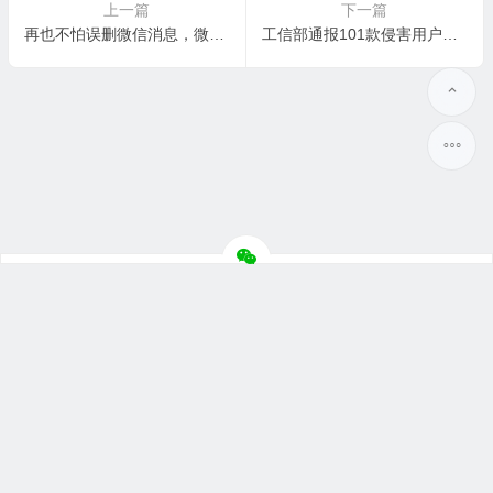
上一篇
下一篇
再也不怕误删微信消息，微信测试版新增隐藏会话功能
工信部通报101款侵害用户权益行为APP
Copyright © 晓蓝数码 2010-2023 版权所有.
粤ICP备14042410号-1